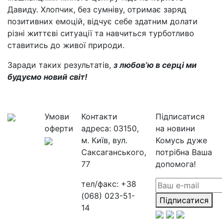
Давиду. Хлопчик, без сумніву, отримає заряд
позитивних емоцій, відчує себе здатним долати
різні життєві ситуації та навчиться турботливо
ставитись до живої природи.
Заради таких результатів,
з любов’ю в серці ми
будуємо новий світ!
Умови
Контакти
Підписатися
оферти
адреса:
03150,
на новини
м. Київ, вул.
Комусь дуже
Саксаганського,
потрібна Ваша
77
допомога!
тел/факс:
+38
(068) 023-51-
Підписатися
14