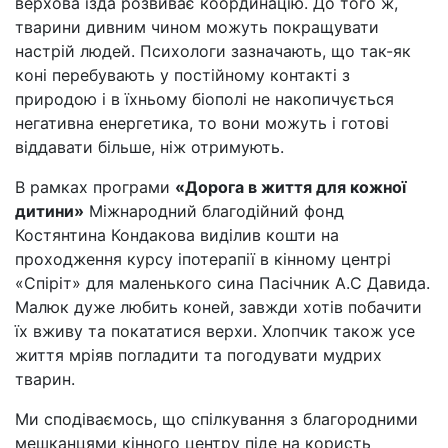
верхова їзда розвиває координацію. До того ж,
тварини дивним чином можуть покращувати
настрій людей. Психологи зазначають, що так-як
коні перебувають у постійному контакті з
природою і в їхньому біополі не накопичується
негативна енергетика, то вони можуть і готові
віддавати більше, ніж отримують.
В рамках програми
«Дорога в життя для кожної
дитини»
Міжнародний благодійний фонд
Костянтина Кондакова виділив кошти на
проходження курсу іпотерапії в кінному центрі
«Спіріт» для маленького сина Пасічник А.С Давида.
Малюк дуже любить коней, завжди хотів побачити
їх вживу та покататися верхи. Хлопчик також усе
життя мріяв погладити та погодувати мудрих
тварин.
Ми сподіваємось, що спілкування з благородними
мешканцями кінного центру піде на користь