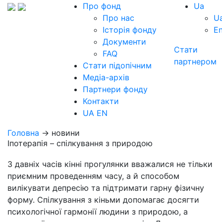
Про фонд
Ua
Про нас
U
Історія фонду
E
Документи
Стати
FAQ
партнером
Стати підопічним
Медіа-архів
Партнери фонду
Контакти
UA
EN
Головна
→ новини
Іпотерапія – спілкування з природою
З давніх часів кінні прогулянки вважалися не тільки
приємним проведенням часу, а й способом
вилікувати депресію та підтримати гарну фізичну
форму. Спілкування з кіньми допомагає досягти
психологічної гармонії людини з природою, а