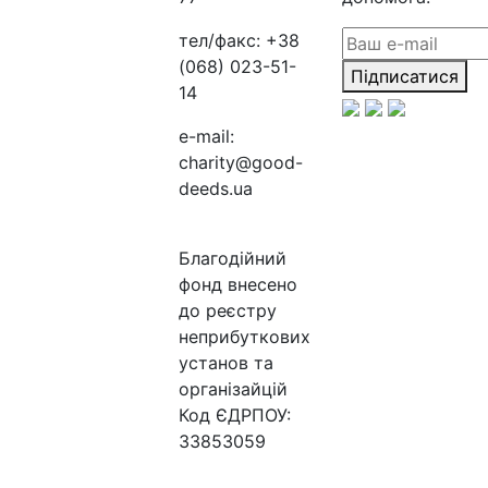
тел/факс:
+38
(068) 023-51-
Підписатися
14
e-mail:
charity@good-
deeds.ua
Благодійний
фонд внесено
до реєстру
неприбуткових
установ та
організайцій
Код ЄДРПОУ:
33853059