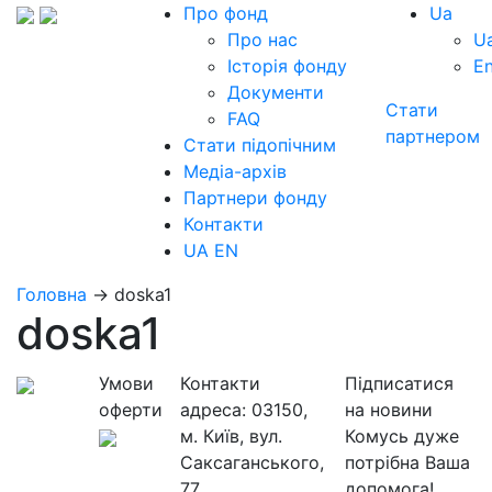
Про фонд
Ua
Про нас
U
Історія фонду
E
Документи
Стати
FAQ
партнером
Стати підопічним
Медіа-архів
Партнери фонду
Контакти
UA
EN
Головна
→
doska1
doska1
Умови
Контакти
Підписатися
оферти
адреса:
03150,
на новини
м. Київ, вул.
Комусь дуже
Саксаганського,
потрібна Ваша
77
допомога!