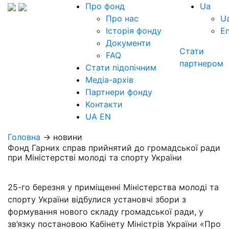
Про фонд
Ua
Про нас
U
Історія фонду
E
Документи
Стати
FAQ
партнером
Стати підопічним
Медіа-архів
Партнери фонду
Контакти
UA
EN
Головна
→ новини
Фонд Гарних справ прийнятий до громадської ради
при Міністерстві молоді та спорту України
25-го березня у приміщенні Міністерства молоді та
спорту України відбулися установчі збори з
формування нового складу громадської ради, у
зв’язку постановою Кабінету Міністрів України «Про