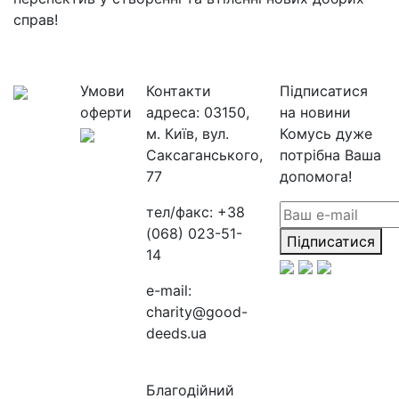
справ!
Умови
Контакти
Підписатися
оферти
адреса:
03150,
на новини
м. Київ, вул.
Комусь дуже
Саксаганського,
потрібна Ваша
77
допомога!
тел/факс:
+38
(068) 023-51-
Підписатися
14
e-mail:
charity@good-
deeds.ua
Благодійний