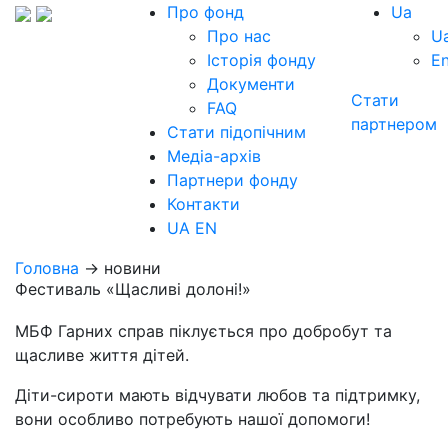
Про фонд
Ua
Про нас
U
Історія фонду
E
Документи
Стати
FAQ
партнером
Стати підопічним
Медіа-архів
Партнери фонду
Контакти
UA
EN
Головна
→ новини
Фестиваль «Щасливі долоні!»
МБФ Гарних справ піклується про добробут та
щасливе життя дітей.
Діти-сироти мають відчувати любов та підтримку,
вони особливо потребують нашої допомоги!