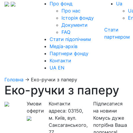
Про фонд
Ua
Про нас
U
Історія фонду
E
Документи
Стати
FAQ
партнером
Стати підопічним
Медіа-архів
Партнери фонду
Контакти
UA
EN
Головна
→
Еко-ручки з паперу
Еко-ручки з паперу
Умови
Контакти
Підписатися
оферти
адреса:
03150,
на новини
м. Київ, вул.
Комусь дуже
Саксаганського,
потрібна Ваша
77
допомога!