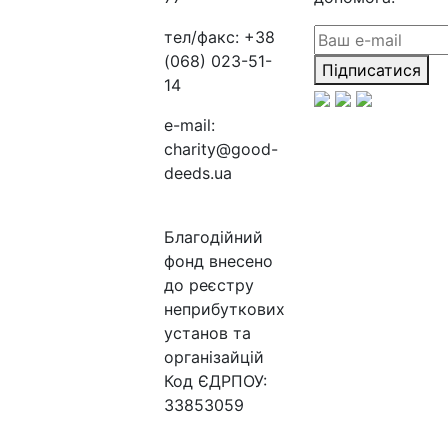
тел/факс:
+38
(068) 023-51-
Підписатися
14
e-mail:
charity@good-
deeds.ua
Благодійний
фонд внесено
до реєстру
неприбуткових
установ та
організайцій
Код ЄДРПОУ:
33853059