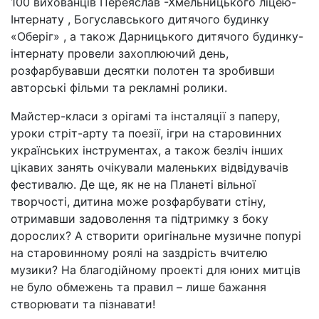
100 вихованців Переяслав -Хмельницького ліцею-
Інтернату , Богуславського дитячого будинку
«Оберіг» , а також Дарницького дитячого будинку-
інтернату провели захоплюючий день,
розфарбувавши десятки полотен та зробивши
авторські фільми та рекламні ролики.
Майстер-класи з орігамі та інсталяції з паперу,
уроки стріт-арту та поезії, ігри на старовинних
українських інструментах, а також безліч інших
цікавих занять очікували маленьких відвідувачів
фестивалю. Де ще, як не на Планеті вільної
творчості, дитина може розфарбувати стіну,
отримавши задоволення та підтримку з боку
дорослих? А створити оригінальне музичне попурі
на старовинному роялі на заздрість вчителю
музики? На благодійному проекті для юних митців
не було обмежень та правил – лише бажання
створювати та пізнавати!