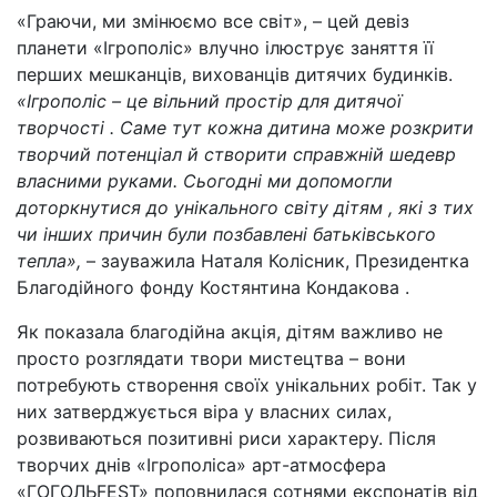
«Граючи, ми змінюємо все світ», – цей девіз
планети «Ігрополіс» влучно ілюструє заняття її
перших мешканців, вихованців дитячих будинків.
«Ігрополіс – це вільний простір для дитячої
творчості . Саме тут кожна дитина може розкрити
творчий потенціал й створити справжній шедевр
власними руками. Сьогодні ми допомогли
доторкнутися до унікального світу дітям , які з тих
чи інших причин були позбавлені батьківського
тепла»,
– зауважила Наталя Колісник, Президентка
Благодійного фонду Костянтина Кондакова .
Як показала благодійна акція, дітям важливо не
просто розглядати твори мистецтва – вони
потребують створення своїх унікальних робіт. Так у
них затверджується віра у власних силах,
розвиваються позитивні риси характеру. Після
творчих днів «Ігрополіса» арт-атмосфера
«ГОГОЛЬFEST» поповнилася сотнями експонатів від