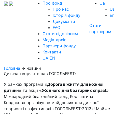
Про фонд
Ua
Про нас
U
Історія фонду
E
Документи
Стати
FAQ
партнером
Стати підопічним
Медіа-архів
Партнери фонду
Контакти
UA
EN
Головна
→ новини
Дитяча творчість на «ГОГОЛЬFEST»
У рамках програми
«Дорога в життя для кожної
дитини»
та акції
«Жодного дня без гарних справ!»
Міжнародний благодійний фонд Костянтина
Кондакова організував майданчик для дитячої
творчості на фестивалі «ГОГОЛЬFEST-2013»! Майже