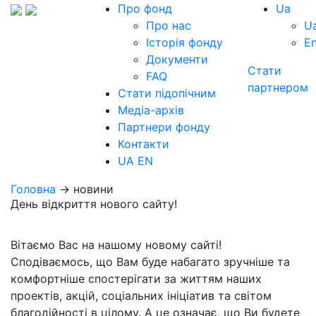
Про фонд
Ua
Про нас
U
Історія фонду
E
Документи
Стати
FAQ
партнером
Стати підопічним
Медіа-архів
Партнери фонду
Контакти
UA
EN
Головна
→ новини
День відкриття нового сайту!
Вітаємо Вас на нашому новому сайті!
Сподіваємось, що Вам буде набагато зручніше та
комфортніше спостерігати за життям наших
проектів, акцій, соціальних ініціатив та світом
благодійності в цілому. А це означає, що Ви будете