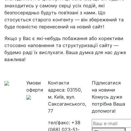
знаходитись у самому серці усіх подій, які
безпосередньо будуть пов’язані з нами. Що
стосується старого контенту — він збережений та
буде повністю перенесений на новий сайт!
Якщо у Вас є які-небудь побажання або корективи
стосовно наповнення та структуризації сайту —
будемо раді їх вислухати. Ваша думка для нас дуже
важлива!
Умови
Контакти
Підписатися
оферти
адреса:
03150,
на новини
м. Київ, вул.
Комусь дуже
Саксаганського,
потрібна Ваша
77
допомога!
тел/факс:
+38
(068) 023-51-