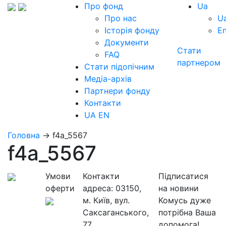
Про фонд
Ua
Про нас
U
Історія фонду
E
Документи
Стати
FAQ
партнером
Стати підопічним
Медіа-архів
Партнери фонду
Контакти
UA
EN
Головна
→
f4a_5567
f4a_5567
Умови
Контакти
Підписатися
оферти
адреса:
03150,
на новини
м. Київ, вул.
Комусь дуже
Саксаганського,
потрібна Ваша
77
допомога!