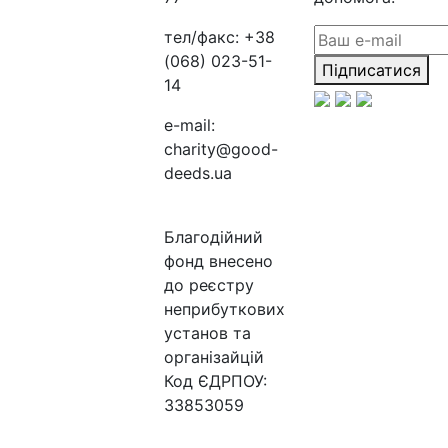
тел/факс:
+38
(068) 023-51-
Підписатися
14
e-mail:
charity@good-
deeds.ua
Благодійний
фонд внесено
до реєстру
неприбуткових
установ та
організайцій
Код ЄДРПОУ:
33853059