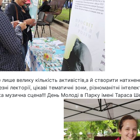
е лише велику кількість активістів,а й створити натхне
і лекторії, цікаві тематичні зони, різноманітні інтелект
ика музична сцена!!! День Молоді в Парку імені Тараса 