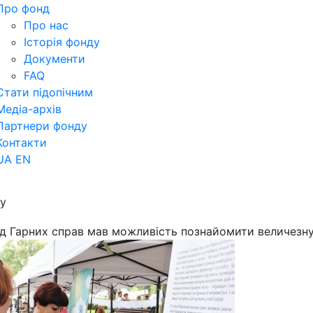
Про фонд
Про нас
Історія фонду
Документи
FAQ
Стати підопічним
Медіа-архів
Партнери фонду
Контакти
UA
EN
ay
 Гарних справ мав можливість познайомити величезну к