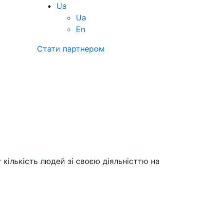
Ua
Ua
En
Стати партнером
ількість людей зі своєю діяльністтю на