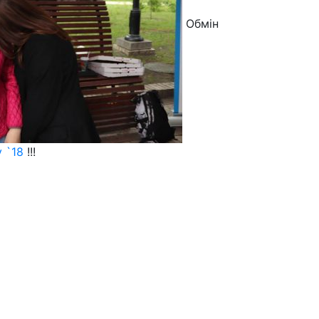
Обмін
 `18
!!!