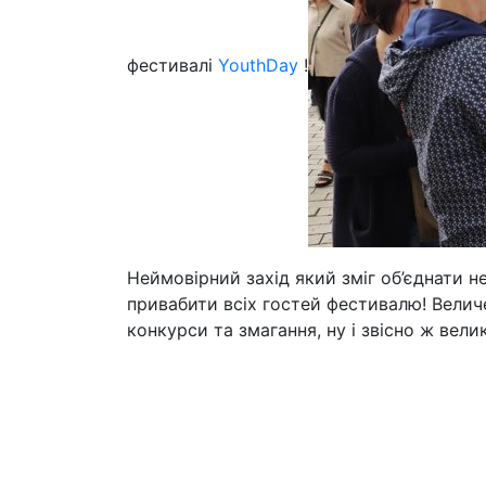
фестивалі
YouthDay
!
Неймовірний захід який зміг об’єднати н
привабити всіх гостей фестивалю! Величезн
конкурси та змагання, ну і звісно ж вел