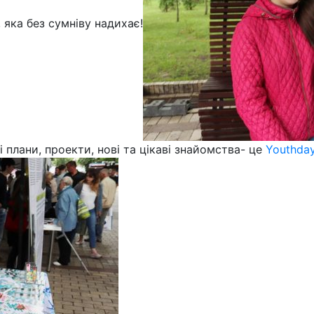
 яка без сумніву надихає!
 плани, проекти, нові та цікаві знайомства- це
Youthday