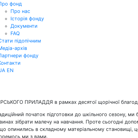
Про фонд
Про нас
Історія фонду
Документи
FAQ
Стати підопічним
Медіа-архів
Партнери фонду
Контакти
UA
EN
ЬКОГО ПРИЛАДДЯ в рамках десятої щорічної благодійн
адиційний початок підготовки до шкільного сезону, ми 
инах зібрати малечу на навчання. Проте сьогодні допо
 що опинились в складному матеріальному становищі, це
боремось ми з вами.