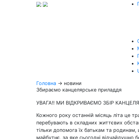
Головна
→ новини
Збираємо канцелярське приладдя
УВАГА‼️ МИ ВІДКРИВАЄМО ЗБІР КАНЦЕЛЯРС
Кожного року останній місяць літа це тр
перебувають в складних життєвих обстав
тільки допомога їх батькам та родинам,
майбутнє, за яке сьогодні відчайдушно 