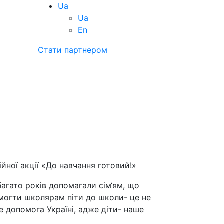
Ua
Ua
En
Стати партнером
ої акції «До навчання готовий!»
багато років допомагали сім‘ям, що
могти школярам піти до школи- це не
 допомога Україні, адже діти- наше