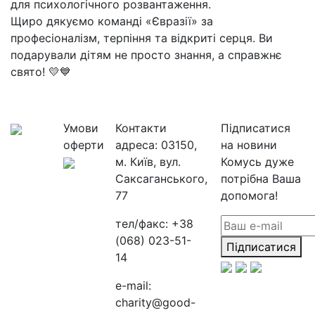
для психологічного розвантаження.
Щиро дякуємо команді «Євразії» за
професіоналізм, терпіння та відкриті серця. Ви
подарували дітям не просто знання, а справжнє
свято! 💛💙
Умови
Контакти
Підписатися
оферти
адреса:
03150,
на новини
м. Київ, вул.
Комусь дуже
Саксаганського,
потрібна Ваша
77
допомога!
тел/факс:
+38
(068) 023-51-
Підписатися
14
e-mail:
charity@good-