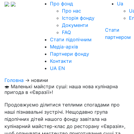
Про фонд
Ua
Про нас
U
Історія фонду
E
Документи
Стати
FAQ
партнером
Стати підопічним
Медіа-архів
Партнери фонду
Контакти
UA
EN
Головна
→ новини
🍣 Маленькі майстри суші: наша нова кулінарна
пригода в «Євразії»!
Продовжуємо ділитися теплими спогадами про
наші пізнавальні зустрічі. Нещодавно група
підопічних дітей нашого фонду завітала на
кулінарний майстер-клас до ресторану «Євразія»,
щоб опанувати мистецтво приготування суші та