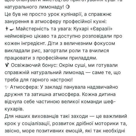
натурального лимонаду! 🍋
Це був не просто урок кулінарії, а справжнє
занурення в атмосферу професійної кухні:
👨‍🍳 Майстерність та увага: Кухарі «Євразії»
неймовірно цікаво та доступно розповідали про
кожен інгредієнт. Діти з величезним фокусом
викладали рис, загортали роли та вчилися
працювати з професійним приладдям.
🍹 Освіжаючий бонус: Окрім суші, ми готували
справжній натуральний лимонад — саме те, що
треба для гарного настрою!
✨ Атмосфера: У закладі панувала надзвичайно
дружня та затишна атмосфера. Кожна дитина
відчула себе частиною великої команди шеф-
кухарів.
Для наших вихованців такі заходи — це важливий
крок у соціалізації, розвиток дрібної моторики та,
звісно, море позитивних емоцій, які так необхідні