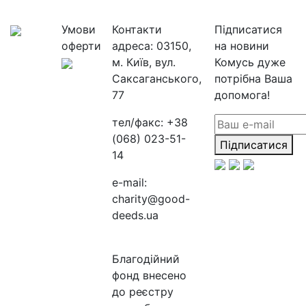
Умови
Контакти
Підписатися
оферти
адреса:
03150,
на новини
м. Київ, вул.
Комусь дуже
Саксаганського,
потрібна Ваша
77
допомога!
тел/факс:
+38
(068) 023-51-
Підписатися
14
e-mail:
charity@good-
deeds.ua
Благодійний
фонд внесено
до реєстру