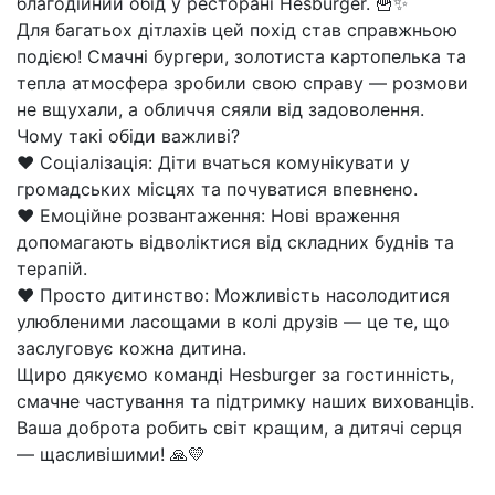
благодійний обід у ресторані Hesburger. 🍟✨
Для багатьох дітлахів цей похід став справжньою
подією! Смачні бургери, золотиста картопелька та
тепла атмосфера зробили свою справу — розмови
не вщухали, а обличчя сяяли від задоволення.
Чому такі обіди важливі?
❤️ Соціалізація: Діти вчаться комунікувати у
громадських місцях та почуватися впевнено.
❤️ Емоційне розвантаження: Нові враження
допомагають відволіктися від складних буднів та
терапій.
❤️ Просто дитинство: Можливість насолодитися
улюбленими ласощами в колі друзів — це те, що
заслуговує кожна дитина.
Щиро дякуємо команді Hesburger за гостинність,
смачне частування та підтримку наших вихованців.
Ваша доброта робить світ кращим, а дитячі серця
— щасливішими! 🙏💛