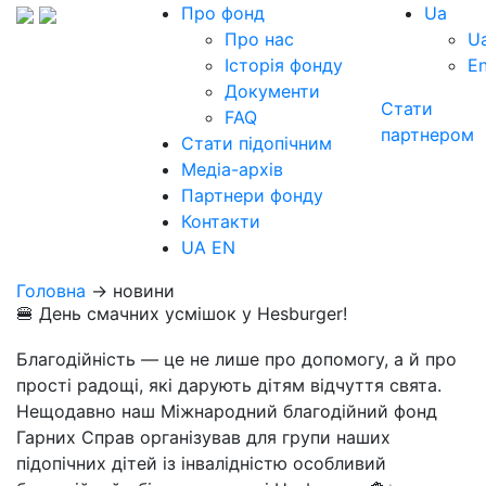
Про фонд
Ua
Про нас
U
Історія фонду
E
Документи
Стати
FAQ
партнером
Стати підопічним
Медіа-архів
Партнери фонду
Контакти
UA
EN
Головна
→ новини
🍔 День смачних усмішок у Hesburger!
Благодійність — це не лише про допомогу, а й про
прості радощі, які дарують дітям відчуття свята.
Нещодавно наш Міжнародний благодійний фонд
Гарних Справ організував для групи наших
підопічних дітей із інвалідністю особливий