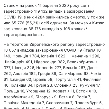
Станом на ранок 11 березня 2020 року світі
зареєстровано 119 132 випадків захворювання
COVID-19, з них 4284 закінчились смертю, у той же
час 65 776 (55,2%) осіб одужали. За межами Китаю
зафіксовано 38 176 випадків у 108 країнах/
територіях/регіонах.
На території Європейського регіону зареєстровано
18 057 випадків захворювання COVID-19 (Італія 10
149, Франція 1 784, Іспанія 1 622, Німеччина 1 296,
Швейцарія 491, Нідерланди 382, Великобританія
377, Швеція 326, Норвегія 277, Бельгія 267, Данія
262, Австрія 182, Греція 89, Сан-Марино 63, Чехія
61, Ісландія 60, Ізраїль 58, Португалія 41, Фінляндія
40, Ірландія 34, Грузія 23, Словенія 23, Румунія 17,
Польща 16, Угорщина 12, Хорватія 11, Естонія 10,
Азербайджан 9, Білорусь 9, Латвія 8, Росія 7,
Північна Македонія 7, Словаччина 7, Люксембург 5,
Болгарія 4, Мальта 4, Сербія 4, Республіка Молдова