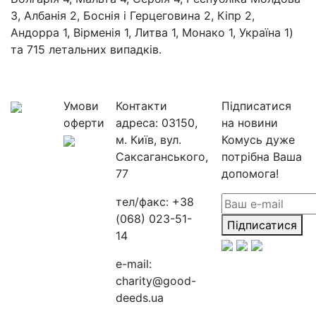
3, Албанія 2, Боснія і Герцеговина 2, Кіпр 2,
Андорра 1, Вірменія 1, Литва 1, Монако 1, Україна 1)
та 715 летальних випадків.
Умови
Контакти
Підписатися
оферти
адреса:
03150,
на новини
м. Київ, вул.
Комусь дуже
Саксаганського,
потрібна Ваша
77
допомога!
тел/факс:
+38
(068) 023-51-
Підписатися
14
e-mail:
charity@good-
deeds.ua