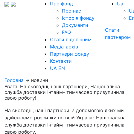
Про фонд
Ua
Про нас
U
Історія фонду
E
Документи
Стати
FAQ
партнером
Стати підопічним
Медіа-архів
Партнери фонду
Контакти
UA
EN
Головна
→ новини
Увага! На сьогодні, наші партннери, Національна
служба доставки Інтайм- тимчасово призупинила
свою роботу!
На сьогодні, наші партнери, з допомогою яких ми
здійснюємо розсилки по всій Україні- Національна
служба доставки Інтайм- тимчасово призупинила
свою роботу.