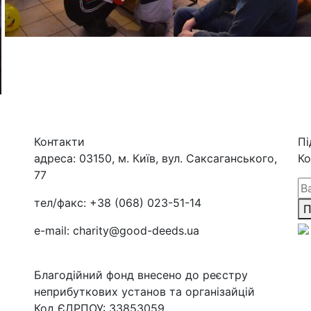
Контакти
Пі
адреса:
03150, м. Київ, вул. Саксаганського,
Ко
77
тел/факс:
+38 (068) 023-51-14
П
e-mail:
charity@good-deeds.ua
Благодійний фонд внесено до реєстру
неприбуткових установ та організайцій
Код ЄДРПОУ: 33853059