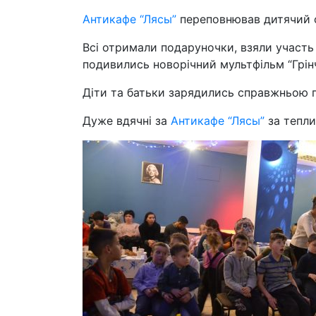
Антикафе “Лясы”
переповнював дитячий с
Всі отримали подаруночки, взяли участь 
подивились новорічний мультфільм “Грінч
Діти та батьки зарядились справжньою
Дуже вдячні за
Антикафе “Лясы”
за тепли