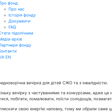
Про фонд
Про нас
Історія фонду
Документи
FAQ
Стати підопічним
Медіа-архів
Партнери фонду
Контакти
UA
EN
едноворічна вечірка для дітей СЖО та з інвалідністю.
іньку вечірку з частуваннями та конкурсами, адже це 
атися, побігати, помалювати, поїсти солодощів, позмага
иплескати свою енергію наповну, тому ми обрали саме ц