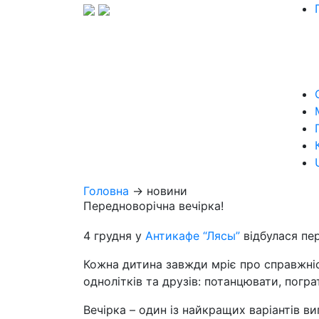
Головна
→ новини
Передноворічна вечірка!
4 грудня у
Антикафе “Лясы”
відбулася пер
Кожна дитина завжди мріє про справжніс
однолітків та друзів: потанцювати, погр
Вечірка – один із найкращих варіантів в