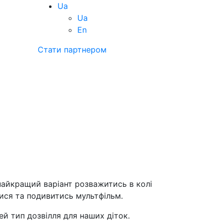
Ua
Ua
En
Стати партнером
найкращий варіант розважитись в колі
тися та подивитись мультфільм.
ей тип дозвілля для наших діток.