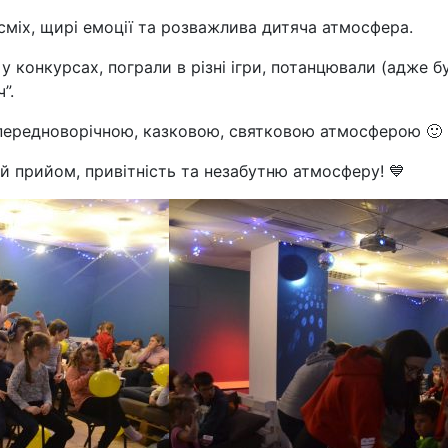
міх, щирі емоції та розважлива дитяча атмосфера.
у конкурсах, пограли в різні ігри, потанцювали (адже б
”.
 передноворічною, казковою, святковою атмосферою
🙂
й прийом, привітність та незабутню атмосферу!
💙