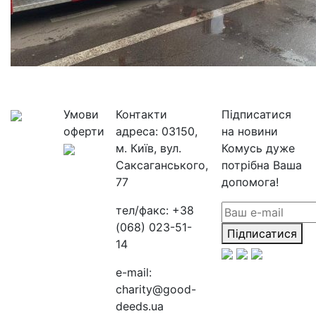
Умови
Контакти
Підписатися
оферти
адреса:
03150,
на новини
м. Київ, вул.
Комусь дуже
Саксаганського,
потрібна Ваша
77
допомога!
тел/факс:
+38
(068) 023-51-
Підписатися
14
e-mail:
charity@good-
deeds.ua