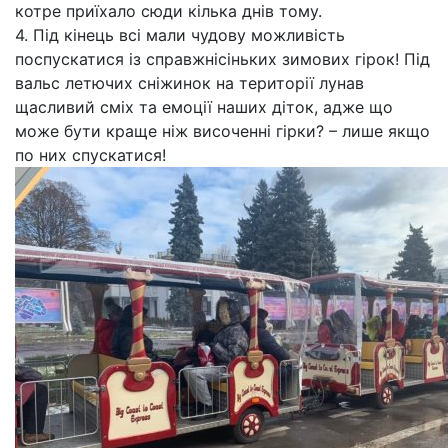
котре приїхало сюди кілька днів тому.
4. Під кінець всі мали чудову можливість
поспускатися із справжнісіньких зимових гірок! Під
вальс летючих сніжинок на території лунав
щасливий сміх та емоції наших діток, адже що
може бути краще ніж височенні гірки? – лише якщо
по них спускатися!