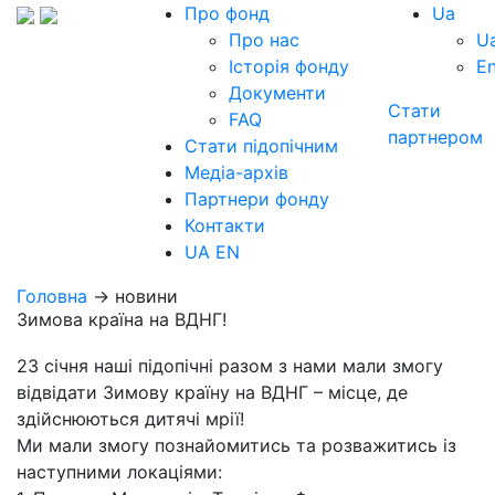
Про фонд
Ua
Про нас
U
Історія фонду
E
Документи
Стати
FAQ
партнером
Стати підопічним
Медіа-архів
Партнери фонду
Контакти
UA
EN
Головна
→ новини
Зимова країна на ВДНГ!
23 січня наші підопічні разом з нами мали змогу
відвідати Зимову країну на ВДНГ – місце, де
здійснюються дитячі мрії!
Ми мали змогу познайомитись та розважитись із
наступними локаціями: