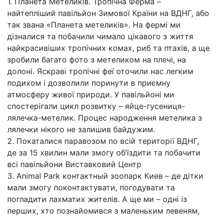
1. Планета Метеликів. Тропічна Ферма –
найтепліший павільйон Зимової Країни на ВДНГ, або
так звана «Планета метеликів». На фермі ми
дізналися та побачили чимало цікавого з життя
найкрасивіших тропічних комах, риб та птахів, а ще
зробили багато фото з метеликом на плечі, на
долоні. Яскраві тропічні феї оточили нас легким
подихом і дозволили поринути в приємну
атмосферу живої природи. У павільйоні ми
спостерігали цикл розвитку – яйце-гусениця-
лялечка-метелик. Процес народження метелика з
лялечки нікого не залишив байдужим.
2. Покаталися паравозом по всій території ВДНГ,
де за 15 хвилин мали змогу об’їздити та побачити
всі павільйони Виставковий Центр
3. Animal Park контактный зоопарк Киев – де дітки
мали змогу поконтактувати, погодувати та
погладити лахматих жителів. А ще ми – одні із
перших, хто познайомився з маленьким левеням,