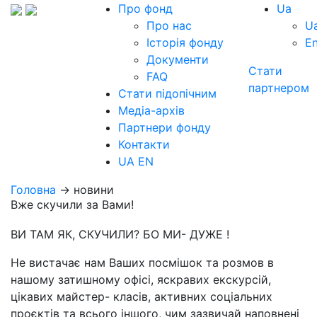
Про фонд
Ua
Про нас
U
Історія фонду
E
Документи
Стати
FAQ
партнером
Стати підопічним
Медіа-архів
Партнери фонду
Контакти
UA
EN
Головна
→ новини
Вже скучили за Вами!
ВИ ТАМ ЯК, СКУЧИЛИ? БО МИ- ДУЖЕ !
Не вистачає нам Ваших посмішок та розмов в
нашому затишному офісі, яскравих екскурсій,
цікавих майстер- класів, активних соціальних
проєктів та всього іншого, чим зазвичай наповнені