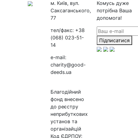
м. Київ, вул.
Комусь дуже
Саксаганського,
потрібна Ваша
77
допомога!
тел/факс:
+38
(068) 023-51-
Підписатися
14
e-mail:
charity@good-
deeds.ua
Благодійний
фонд внесено
до реєстру
неприбуткових
установ та
організайцій
Код ЄДРПОУ: