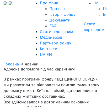
Про фонд
Ua
Про нас
U
Історія фонду
E
Документи
Стати
FAQ
партнером
Стати підопічним
Медіа-архів
Партнери фонду
Контакти
UA
EN
Головна
→ новини
Адресна допомога під час карантину!
В рамках програми фонду «ВІД ЩИРОГО СЕРЦЯ»
ми розвозили та відправляли почтою гуманітарну
допомогу в місті Київ для сімей, що опинились в
складних життєвих обставинах.
Все здійснювалося з дотриманням основних