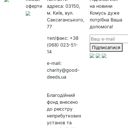
оферти
адреса:
03150,
на новини
м. Київ, вул.
Комусь дуже
Саксаганського,
потрібна Ваша
77
допомога!
тел/факс:
+38
(068) 023-51-
Підписатися
14
e-mail:
charity@good-
deeds.ua
Благодійний
фонд внесено
до реєстру
неприбуткових
установ та