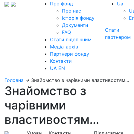
Про фонд
Ua
Про нас
U
Історія фонду
E
Документи
Стати
FAQ
партнером
Стати підопічним
Медіа-архів
Партнери фонду
Контакти
UA
EN
Головна
→
Знайомство з чарівними властивостям…
Знайомство з
чарівними
властивостям…
Умови
Контакти
Підписатися