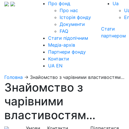
Про фонд
Ua
Про нас
U
Історія фонду
E
Документи
Стати
FAQ
партнером
Стати підопічним
Медіа-архів
Партнери фонду
Контакти
UA
EN
Головна
→
Знайомство з чарівними властивостям…
Знайомство з
чарівними
властивостям…
Умови
Контакти
Підписатися