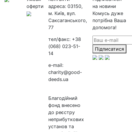
оферти
адреса:
03150,
на новини
м. Київ, вул.
Комусь дуже
Саксаганського,
потрібна Ваша
77
допомога!
тел/факс:
+38
(068) 023-51-
Підписатися
14
e-mail:
charity@good-
deeds.ua
Благодійний
фонд внесено
до реєстру
неприбуткових
установ та