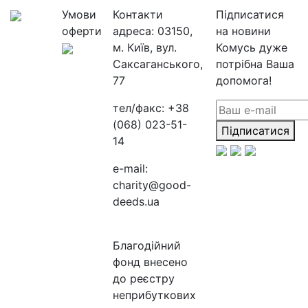
Умови
Контакти
Підписатися
оферти
адреса:
03150,
на новини
м. Київ, вул.
Комусь дуже
Саксаганського,
потрібна Ваша
77
допомога!
тел/факс:
+38
(068) 023-51-
Підписатися
14
e-mail:
charity@good-
deeds.ua
Благодійний
фонд внесено
до реєстру
неприбуткових