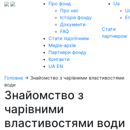
Про фонд
Ua
Про нас
U
Історія фонду
E
Документи
Стати
FAQ
партнером
Стати підопічним
Медіа-архів
Партнери фонду
Контакти
UA
EN
Головна
→
Знайомство з чарівними властивостями
води
Знайомство з
чарівними
властивостями води