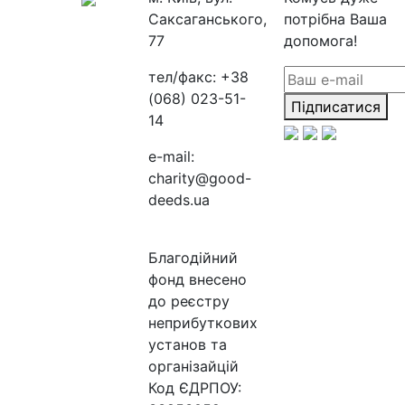
Саксаганського,
потрібна Ваша
77
допомога!
тел/факс:
+38
(068) 023-51-
Підписатися
14
e-mail:
charity@good-
deeds.ua
Благодійний
фонд внесено
до реєстру
неприбуткових
установ та
організайцій
Код ЄДРПОУ: