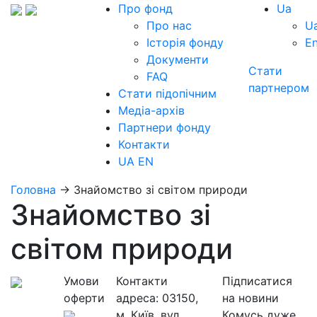
Про фонд
Ua
Про нас
U
Історія фонду
E
Документи
Стати
FAQ
партнером
Стати підопічним
Медіа-архів
Партнери фонду
Контакти
UA
EN
Головна
→
Знайомство зі світом природи
Знайомство зі
світом природи
Умови
Контакти
Підписатися
оферти
адреса:
03150,
на новини
м. Київ, вул.
Комусь дуже