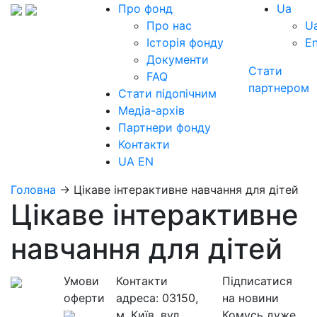
Про фонд
Ua
Про нас
U
Історія фонду
E
Документи
Стати
FAQ
партнером
Стати підопічним
Медіа-архів
Партнери фонду
Контакти
UA
EN
Головна
→
Цікаве інтерактивне навчання для дітей
Цікаве інтерактивне
навчання для дітей
Умови
Контакти
Підписатися
оферти
адреса:
03150,
на новини
м. Київ, вул.
Комусь дуже