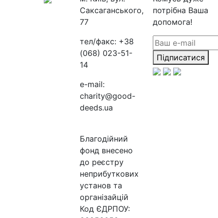
Саксаганського,
потрібна Ваша
77
допомога!
тел/факс:
+38
(068) 023-51-
Підписатися
14
e-mail:
charity@good-
deeds.ua
Благодійний
фонд внесено
до реєстру
неприбуткових
установ та
організайцій
Код ЄДРПОУ: