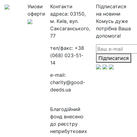
Умови
Контакти
Підписатися
оферти
адреса:
03150,
на новини
м. Київ, вул.
Комусь дуже
Саксаганського,
потрібна Ваша
77
допомога!
тел/факс:
+38
(068) 023-51-
Підписатися
14
e-mail:
charity@good-
deeds.ua
Благодійний
фонд внесено
до реєстру
неприбуткових