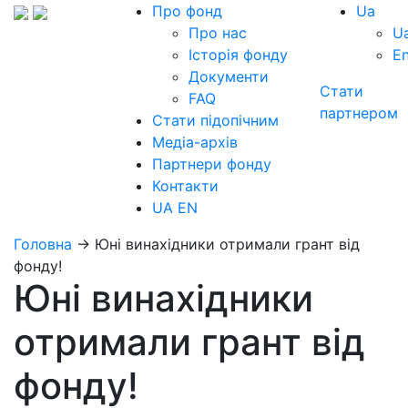
Про фонд
Ua
Про нас
U
Історія фонду
E
Документи
Стати
FAQ
партнером
Стати підопічним
Медіа-архів
Партнери фонду
Контакти
UA
EN
Головна
→
Юні винахідники отримали грант від
фонду!
Юні винахідники
отримали грант від
фонду!