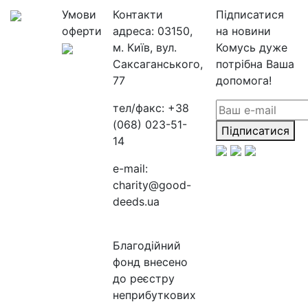
Умови
Контакти
Підписатися
оферти
адреса:
03150,
на новини
м. Київ, вул.
Комусь дуже
Саксаганського,
потрібна Ваша
77
допомога!
тел/факс:
+38
(068) 023-51-
Підписатися
14
e-mail:
charity@good-
deeds.ua
Благодійний
фонд внесено
до реєстру
неприбуткових