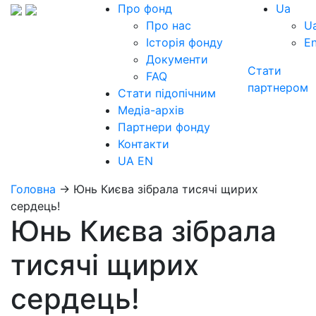
Про фонд
Ua
Про нас
U
Історія фонду
E
Документи
Стати
FAQ
партнером
Стати підопічним
Медіа-архів
Партнери фонду
Контакти
UA
EN
Головна
→
Юнь Києва зібрала тисячі щирих
сердець!
Юнь Києва зібрала
тисячі щирих
сердець!