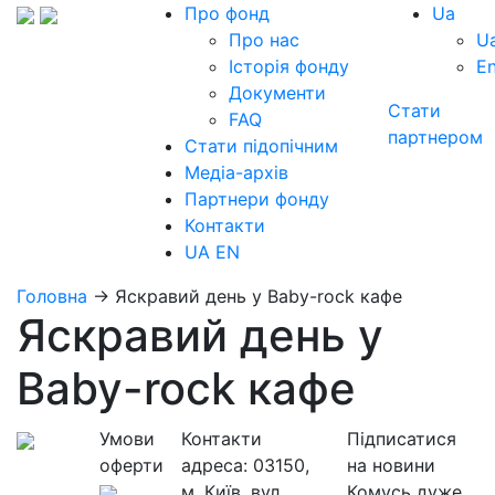
Про фонд
Ua
Про нас
U
Історія фонду
E
Документи
Стати
FAQ
партнером
Стати підопічним
Медіа-архів
Партнери фонду
Контакти
UA
EN
Головна
→
Яскравий день у Baby-rock кафе
Яскравий день у
Baby-rock кафе
Умови
Контакти
Підписатися
оферти
адреса:
03150,
на новини
м. Київ, вул.
Комусь дуже