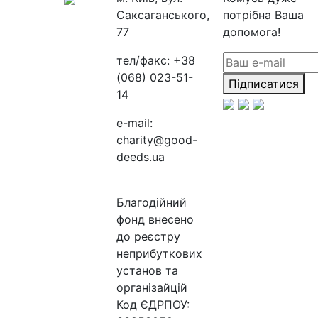
Саксаганського,
потрібна Ваша
77
допомога!
тел/факс:
+38
(068) 023-51-
Підписатися
14
e-mail:
charity@good-
deeds.ua
Благодійний
фонд внесено
до реєстру
неприбуткових
установ та
організайцій
Код ЄДРПОУ: