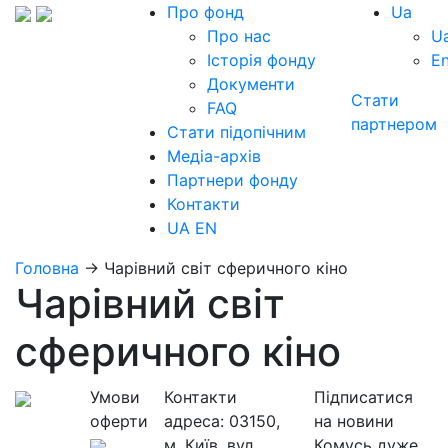
Про фонд
Ua
Про нас
U
Історія фонду
E
Документи
Стати
FAQ
партнером
Стати підопічним
Медіа-архів
Партнери фонду
Контакти
UA
EN
Головна
→
Чарівний світ сферичного кіно
Чарівний світ
сферичного кіно
Умови
Контакти
Підписатися
оферти
адреса:
03150,
на новини
м. Київ, вул.
Комусь дуже