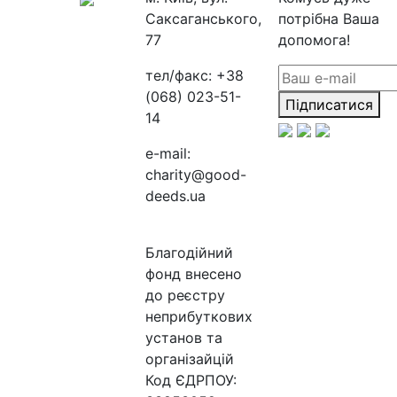
Саксаганського,
потрібна Ваша
77
допомога!
тел/факс:
+38
(068) 023-51-
Підписатися
14
e-mail:
charity@good-
deeds.ua
Благодійний
фонд внесено
до реєстру
неприбуткових
установ та
організайцій
Код ЄДРПОУ: