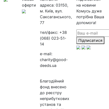
оферти
адреса:
03150,
на новини
м. Київ, вул.
Комусь дуже
Саксаганського,
потрібна Ваша
77
допомога!
тел/факс:
+38
(068) 023-51-
Підписатися
14
e-mail:
charity@good-
deeds.ua
Благодійний
фонд внесено
до реєстру
неприбуткових
установ та