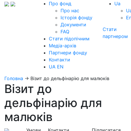
Про фонд
Ua
Про нас
U
Історія фонду
E
Документи
Стати
FAQ
партнером
Стати підопічним
Медіа-архів
Партнери фонду
Контакти
UA
EN
Головна
→
Візит до дельфінарію для малюків
Візит до
дельфінарію для
малюків
Умови
Контакти
Підписатися