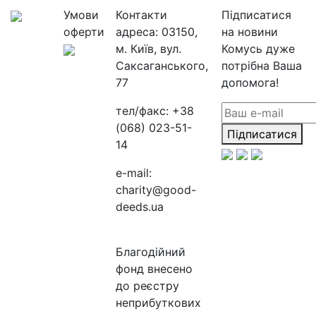
Умови
Контакти
Підписатися
оферти
адреса:
03150,
на новини
м. Київ, вул.
Комусь дуже
Саксаганського,
потрібна Ваша
77
допомога!
тел/факс:
+38
(068) 023-51-
Підписатися
14
e-mail:
charity@good-
deeds.ua
Благодійний
фонд внесено
до реєстру
неприбуткових