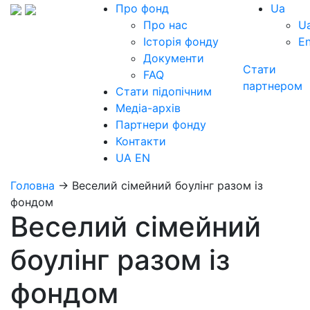
Про фонд
Ua
Про нас
U
Історія фонду
E
Документи
Стати
FAQ
партнером
Стати підопічним
Медіа-архів
Партнери фонду
Контакти
UA
EN
Головна
→
Веселий сімейний боулінг разом із
фондом
Веселий сімейний
боулінг разом із
фондом