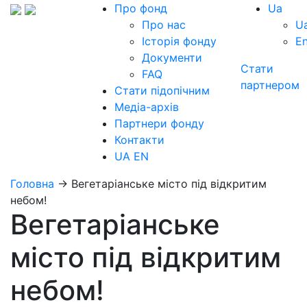
Про фонд
Ua
Про нас
U
Історія фонду
E
Документи
Стати
FAQ
партнером
Стати підопічним
Медіа-архів
Партнери фонду
Контакти
UA
EN
Головна
→
Вегетаріанське місто під відкритим
небом!
Вегетаріанське
місто під відкритим
небом!