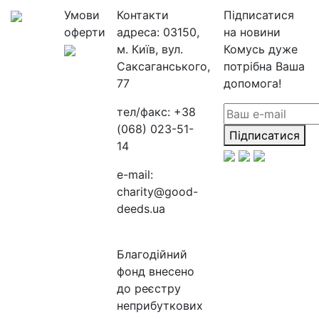
Умови
Контакти
Підписатися
оферти
адреса:
03150,
на новини
м. Київ, вул.
Комусь дуже
Саксаганського,
потрібна Ваша
77
допомога!
тел/факс:
+38
(068) 023-51-
Підписатися
14
e-mail:
charity@good-
deeds.ua
Благодійний
фонд внесено
до реєстру
неприбуткових