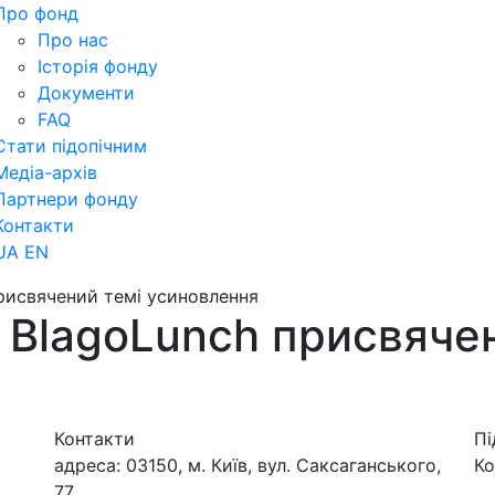
Про фонд
Про нас
Історія фонду
Документи
FAQ
Стати підопічним
Медіа-архів
Партнери фонду
Контакти
UA
EN
присвячений темі усиновлення
я BlagoLunch присвяче
Контакти
Пі
адреса:
03150, м. Київ, вул. Саксаганського,
Ко
77