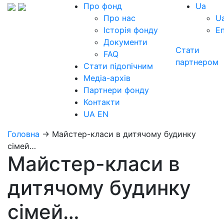
Про фонд
Ua
Про нас
U
Історія фонду
E
Документи
Стати
FAQ
партнером
Стати підопічним
Медіа-архів
Партнери фонду
Контакти
UA
EN
Головна
→
Майстер-класи в дитячому будинку
сімей…
Майстер-класи в
дитячому будинку
сімей…