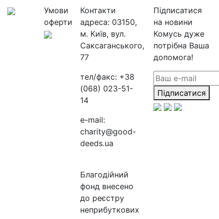
Умови
Контакти
Підписатися
оферти
адреса:
03150,
на новини
м. Київ, вул.
Комусь дуже
Саксаганського,
потрібна Ваша
77
допомога!
тел/факс:
+38
(068) 023-51-
Підписатися
14
e-mail:
charity@good-
deeds.ua
Благодійний
фонд внесено
до реєстру
неприбуткових