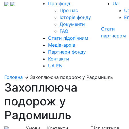
Про фонд
Ua
Про нас
U
Історія фонду
E
Документи
Стати
FAQ
партнером
Стати підопічним
Медіа-архів
Партнери фонду
Контакти
UA
EN
Головна
→
Захоплююча подорож у Радомишль
Захоплююча
подорож у
Радомишль
Умови
Контакти
Підписатися