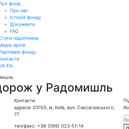
Про фонд
Про нас
Історія фонду
Документи
FAQ
Стати підопічним
Медіа-архів
Партнери фонду
Контакти
UA
EN
мишль
дорож у Радомишль
Контакти
Пі
адреса:
03150, м. Київ, вул. Саксаганського,
Ко
77
тел/факс:
+38 (068) 023-51-14
П