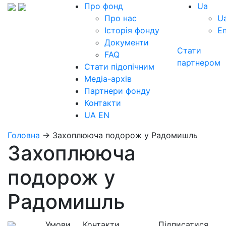
Про фонд
Ua
Про нас
U
Історія фонду
E
Документи
Стати
FAQ
партнером
Стати підопічним
Медіа-архів
Партнери фонду
Контакти
UA
EN
Головна
→
Захоплююча подорож у Радомишль
Захоплююча
подорож у
Радомишль
Умови
Контакти
Підписатися