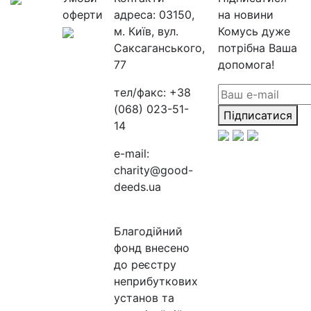
оферти
адреса:
03150,
на новини
м. Київ, вул.
Комусь дуже
Саксаганського,
потрібна Ваша
77
допомога!
тел/факс:
+38
(068) 023-51-
Підписатися
14
e-mail:
charity@good-
deeds.ua
Благодійний
фонд внесено
до реєстру
неприбуткових
установ та