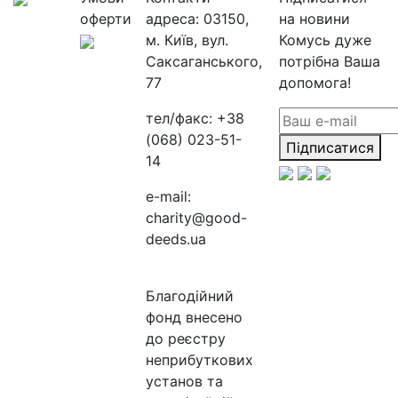
оферти
адреса:
03150,
на новини
м. Київ, вул.
Комусь дуже
Саксаганського,
потрібна Ваша
77
допомога!
тел/факс:
+38
(068) 023-51-
Підписатися
14
e-mail:
charity@good-
deeds.ua
Благодійний
фонд внесено
до реєстру
неприбуткових
установ та