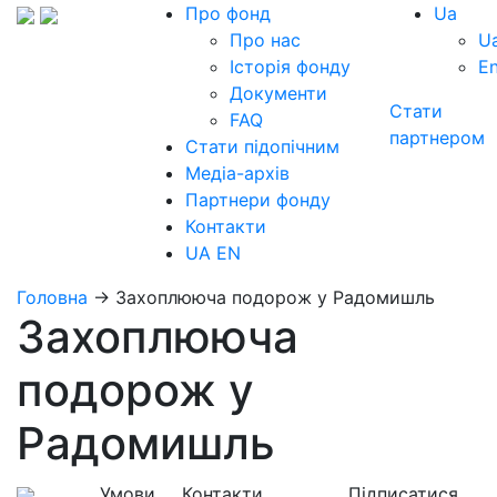
Про фонд
Ua
Про нас
U
Історія фонду
E
Документи
Стати
FAQ
партнером
Стати підопічним
Медіа-архів
Партнери фонду
Контакти
UA
EN
Головна
→
Захоплююча подорож у Радомишль
Захоплююча
подорож у
Радомишль
Умови
Контакти
Підписатися