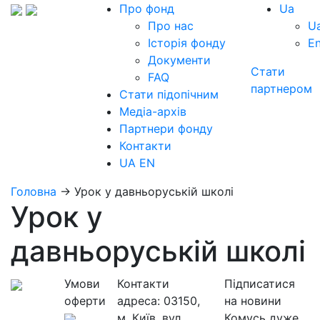
Про фонд
Ua
Про нас
U
Історія фонду
E
Документи
Стати
FAQ
партнером
Стати підопічним
Медіа-архів
Партнери фонду
Контакти
UA
EN
Головна
→
Урок у давньоруській школі
Урок у
давньоруській школі
Умови
Контакти
Підписатися
оферти
адреса:
03150,
на новини
м. Київ, вул.
Комусь дуже