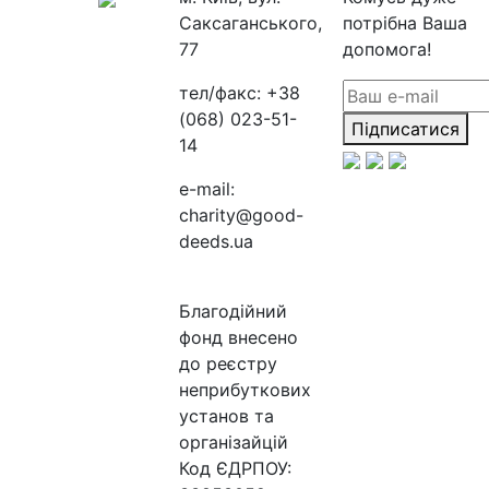
Саксаганського,
потрібна Ваша
77
допомога!
тел/факс:
+38
(068) 023-51-
Підписатися
14
e-mail:
charity@good-
deeds.ua
Благодійний
фонд внесено
до реєстру
неприбуткових
установ та
організайцій
Код ЄДРПОУ: