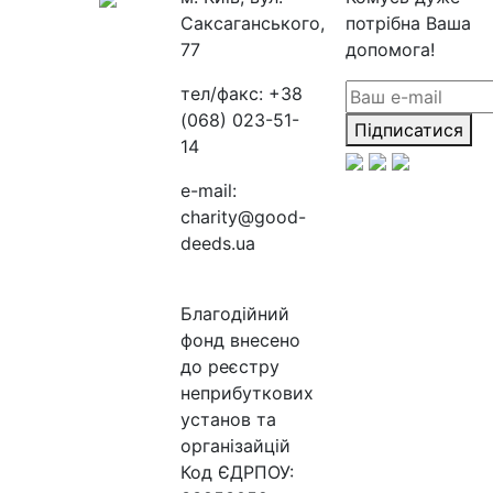
Саксаганського,
потрібна Ваша
77
допомога!
тел/факс:
+38
(068) 023-51-
Підписатися
14
e-mail:
charity@good-
deeds.ua
Благодійний
фонд внесено
до реєстру
неприбуткових
установ та
організайцій
Код ЄДРПОУ: