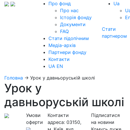
Про фонд
Ua
Про нас
U
Історія фонду
E
Документи
Стати
FAQ
партнером
Стати підопічним
Медіа-архів
Партнери фонду
Контакти
UA
EN
Головна
→
Урок у давньоруській школі
Урок у
давньоруській школі
Умови
Контакти
Підписатися
оферти
адреса:
03150,
на новини
м. Київ, вул.
Комусь дуже