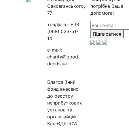
Саксаганського,
потрібна Ваша
77
допомога!
тел/факс:
+38
(068) 023-51-
Підписатися
14
e-mail:
charity@good-
deeds.ua
Благодійний
фонд внесено
до реєстру
неприбуткових
установ та
організайцій
Код ЄДРПОУ: