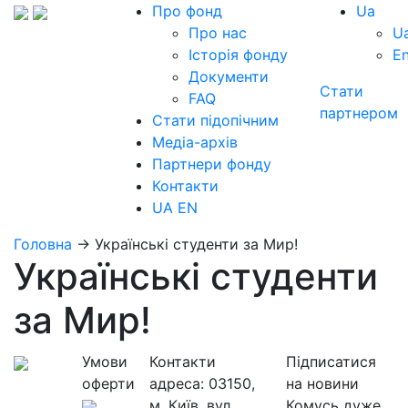
Про фонд
Ua
Про нас
U
Історія фонду
E
Документи
Стати
FAQ
партнером
Стати підопічним
Медіа-архів
Партнери фонду
Контакти
UA
EN
Головна
→
Українські студенти за Мир!
Українські студенти
за Мир!
Умови
Контакти
Підписатися
оферти
адреса:
03150,
на новини
м. Київ, вул.
Комусь дуже