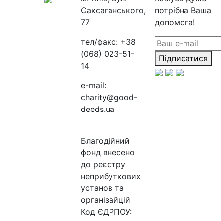
Саксаганського,
потрібна Ваша
77
допомога!
тел/факс:
+38
(068) 023-51-
Підписатися
14
e-mail:
charity@good-
deeds.ua
Благодійний
фонд внесено
до реєстру
неприбуткових
установ та
організайцій
Код ЄДРПОУ: