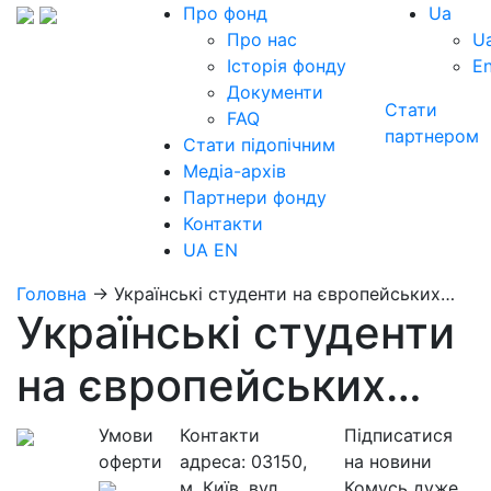
Про фонд
Ua
Про нас
U
Історія фонду
E
Документи
Стати
FAQ
партнером
Стати підопічним
Медіа-архів
Партнери фонду
Контакти
UA
EN
Головна
→
Українські студенти на європейських…
Українські студенти
на європейських…
Умови
Контакти
Підписатися
оферти
адреса:
03150,
на новини
м. Київ, вул.
Комусь дуже