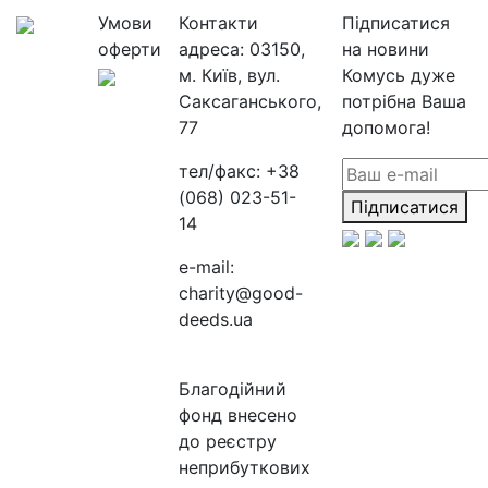
Умови
Контакти
Підписатися
оферти
адреса:
03150,
на новини
м. Київ, вул.
Комусь дуже
Саксаганського,
потрібна Ваша
77
допомога!
тел/факс:
+38
(068) 023-51-
Підписатися
14
e-mail:
charity@good-
deeds.ua
Благодійний
фонд внесено
до реєстру
неприбуткових