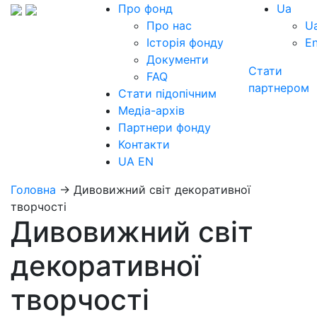
Про фонд
Ua
Про нас
U
Історія фонду
E
Документи
Стати
FAQ
партнером
Стати підопічним
Медіа-архів
Партнери фонду
Контакти
UA
EN
Головна
→
Дивовижний світ декоративної
творчості
Дивовижний світ
декоративної
творчості