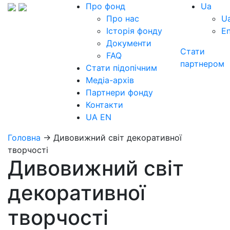
Про фонд
Ua
Про нас
U
Історія фонду
E
Документи
Стати
FAQ
партнером
Стати підопічним
Медіа-архів
Партнери фонду
Контакти
UA
EN
Головна
→
Дивовижний світ декоративної
творчості
Дивовижний світ
декоративної
творчості