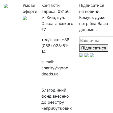
Умови
Контакти
Підписатися
оферти
адреса:
03150,
на новини
м. Київ, вул.
Комусь дуже
Саксаганського,
потрібна Ваша
77
допомога!
тел/факс:
+38
(068) 023-51-
Підписатися
14
e-mail:
charity@good-
deeds.ua
Благодійний
фонд внесено
до реєстру
неприбуткових