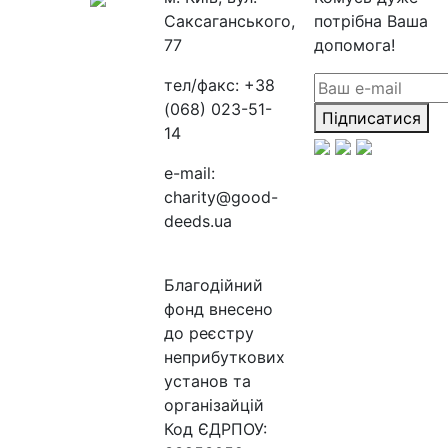
Саксаганського,
потрібна Ваша
77
допомога!
тел/факс:
+38
(068) 023-51-
Підписатися
14
e-mail:
charity@good-
deeds.ua
Благодійний
фонд внесено
до реєстру
неприбуткових
установ та
організайцій
Код ЄДРПОУ: