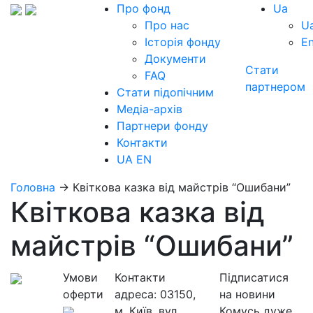
Про фонд
Ua
Про нас
U
Історія фонду
E
Документи
Стати
FAQ
партнером
Стати підопічним
Медіа-архів
Партнери фонду
Контакти
UA
EN
Головна
→
Квіткова казка від майстрів “Ошибани”
Квіткова казка від
майстрів “Ошибани”
Умови
Контакти
Підписатися
оферти
адреса:
03150,
на новини
м. Київ, вул.
Комусь дуже