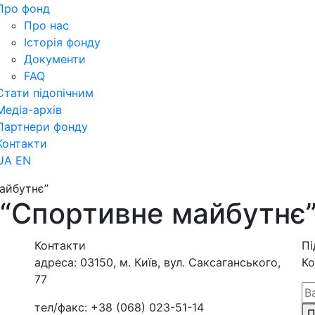
Про фонд
Про нас
Історія фонду
Документи
FAQ
Стати підопічним
Медіа-архів
Партнери фонду
Контакти
UA
EN
айбутнє”
 “Спортивне майбутнє
Контакти
Пі
адреса:
03150, м. Київ, вул. Саксаганського,
Ко
77
тел/факс:
+38 (068) 023-51-14
П