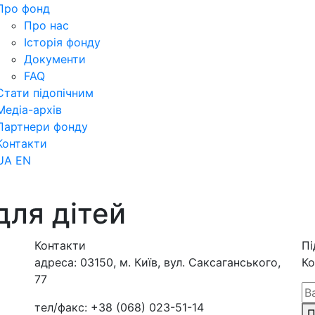
Про фонд
Про нас
Історія фонду
Документи
FAQ
Стати підопічним
Медіа-архів
Партнери фонду
Контакти
UA
EN
для дітей
Контакти
Пі
адреса:
03150, м. Київ, вул. Саксаганського,
Ко
77
тел/факс:
+38 (068) 023-51-14
П