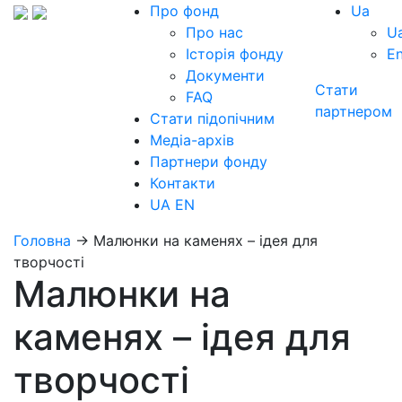
Про фонд
Ua
Про нас
U
Історія фонду
E
Документи
Стати
FAQ
партнером
Стати підопічним
Медіа-архів
Партнери фонду
Контакти
UA
EN
Головна
→
Малюнки на каменях – ідея для
творчості
Малюнки на
каменях – ідея для
творчості