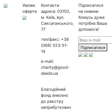
Умови
Контакти
Підписатися
оферти
адреса:
03150,
на новини
м. Київ, вул.
Комусь дуже
Саксаганського,
потрібна Ваша
77
допомога!
тел/факс:
+38
(068) 023-51-
Підписатися
14
e-mail:
charity@good-
deeds.ua
Благодійний
фонд внесено
до реєстру
неприбуткових