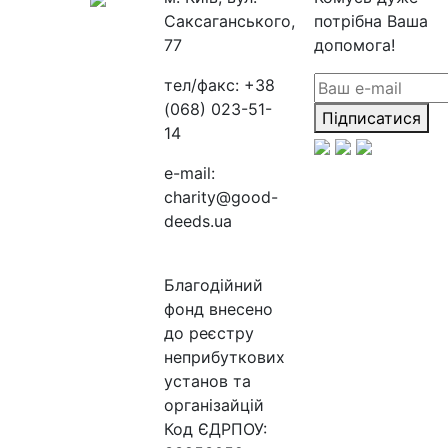
Саксаганського,
потрібна Ваша
77
допомога!
тел/факс:
+38
(068) 023-51-
Підписатися
14
e-mail:
charity@good-
deeds.ua
Благодійний
фонд внесено
до реєстру
неприбуткових
установ та
організайцій
Код ЄДРПОУ: