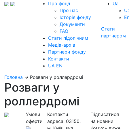
Про фонд
Ua
Про нас
U
Історія фонду
E
Документи
Стати
FAQ
партнером
Стати підопічним
Медіа-архів
Партнери фонду
Контакти
UA
EN
Головна
→
Розваги у роллердромі
Розваги у
роллердромі
Умови
Контакти
Підписатися
оферти
адреса:
03150,
на новини
м. Київ, вул.
Комусь дуже