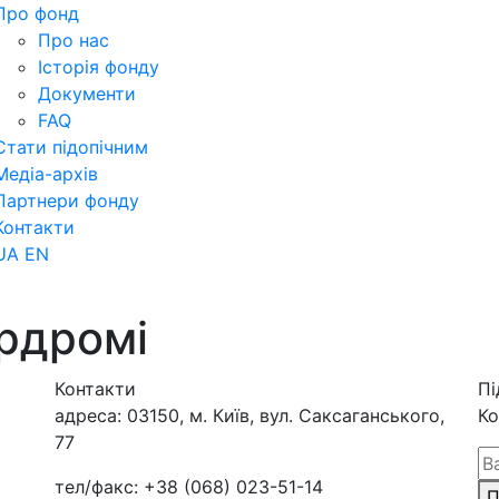
Про фонд
Про нас
Історія фонду
Документи
FAQ
Стати підопічним
Медіа-архів
Партнери фонду
Контакти
UA
EN
ердромі
Контакти
Пі
адреса:
03150, м. Київ, вул. Саксаганського,
Ко
77
тел/факс:
+38 (068) 023-51-14
П