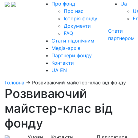
Про фонд
Ua
Про нас
U
Історія фонду
E
Документи
Стати
FAQ
партнером
Стати підопічним
Медіа-архів
Партнери фонду
Контакти
UA
EN
Головна
→
Розвиваючий майстер-клас від фонду
Розвиваючий
майстер-клас від
фонду
Умови
Контакти
Підписатися