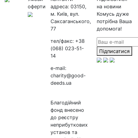
оферти
адреса:
03150,
на новини
м. Київ, вул.
Комусь дуже
Саксаганського,
потрібна Ваша
77
допомога!
тел/факс:
+38
(068) 023-51-
Підписатися
14
e-mail:
charity@good-
deeds.ua
Благодійний
фонд внесено
до реєстру
неприбуткових
установ та