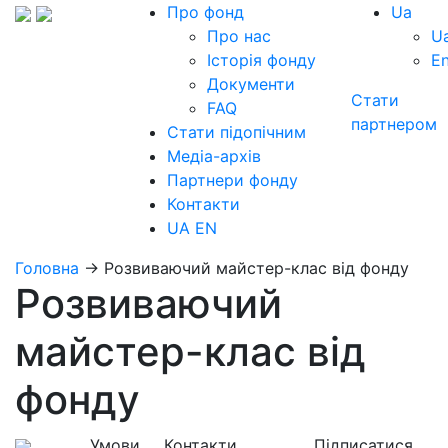
Про фонд
Ua
Про нас
U
Історія фонду
E
Документи
Стати
FAQ
партнером
Стати підопічним
Медіа-архів
Партнери фонду
Контакти
UA
EN
Головна
→
Розвиваючий майстер-клас від фонду
Розвиваючий
майстер-клас від
фонду
Умови
Контакти
Підписатися