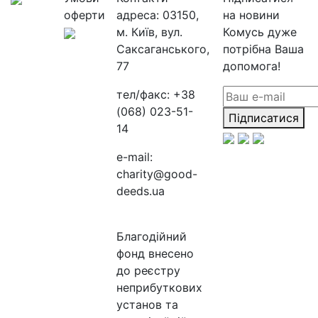
оферти
адреса:
03150,
на новини
м. Київ, вул.
Комусь дуже
Саксаганського,
потрібна Ваша
77
допомога!
тел/факс:
+38
(068) 023-51-
Підписатися
14
e-mail:
charity@good-
deeds.ua
Благодійний
фонд внесено
до реєстру
неприбуткових
установ та